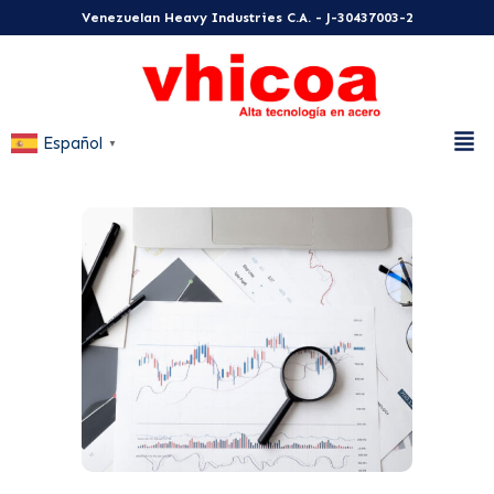
Venezuelan Heavy Industries C.A. - J-30437003-2
Español
▼