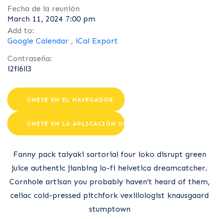
Fecha de la reunión
March 11, 2024 7:00 pm
Add to:
Google Calendar
,
iCal Export
Contraseña:
i2fl6ll3
ÚNETE EN EL NAVEGADOR
ÚNETE EN LA APLICACIÓN DE ZOOM
Fanny pack taiyaki sartorial four loko disrupt green
juice authentic jianbing lo-fi helvetica dreamcatcher.
Cornhole artisan you probably haven’t heard of them,
celiac cold-pressed pitchfork vexillologist knausgaard
stumptown