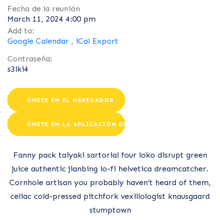
Fecha de la reunión
March 11, 2024 4:00 pm
Add to:
Google Calendar
,
iCal Export
Contraseña:
s3lki4
ÚNETE EN EL NAVEGADOR
ÚNETE EN LA APLICACIÓN DE ZOOM
Fanny pack taiyaki sartorial four loko disrupt green
juice authentic jianbing lo-fi helvetica dreamcatcher.
Cornhole artisan you probably haven’t heard of them,
celiac cold-pressed pitchfork vexillologist knausgaard
stumptown